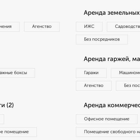
Аренда земельных 
чения
Агенство
ИЖС
Садоводст
Без посредников
Аренда гаржей, м
ражные боксы
Гаражи
Машиноме
Агенство
Без по
 (2)
Аренда коммерчес
Офисное помещение
ое помещение
Помещение свободного н