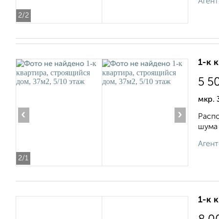
Агент
2
/2
1-к 
5 5
мкр. 
‹
›
Распо
шума 
Агент
2
/1
1-к 