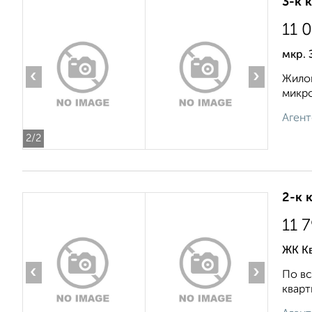
3-к 
11 
мкр. 
‹
›
Жилой
микро
Агент
2
/2
2-к 
11 
ЖК К
‹
›
По вс
кварт