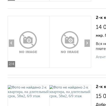
2-к 
14 
мкр. 
‹
›
Вся н
плате
Агент
2
/4
2-к 
15 
Добр