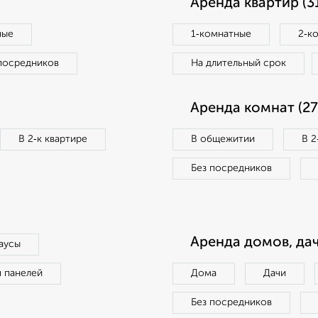
Аренда квартир (3
ные
1‑комнатные
2‑к
посредников
На длительный срок
Аренда комнат (27
В 2‑к квартире
В общежитии
В 2
Без посредников
Аренда домов, дач
аусы
п панелей
Дома
Дачи
Без посредников