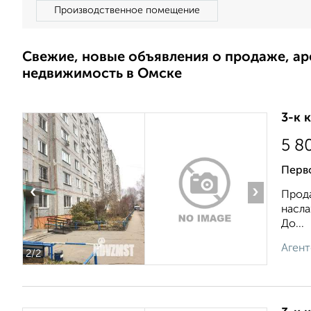
Производственное помещение
Свежие, новые объявления о продаже, а
недвижимость в Омске
3-к 
5 8
Перв
‹
›
Прода
насла
До...
Агент
2
/2