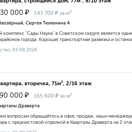
квартира, строящийся дом, 77м², 8/10 этаж
₽
030 000
₽
143 700
за м²
Заозёрный, Сергея Тюленина 4
 комплекс "Сады Наука" в Советском округе является одн
районов города. Хорошая транспортная развязка и остано
ство, 03.08.2026
квартира, вторичка, 71м², 2/16 этаж
₽
790 000
₽
165 600
за м²
варталы Драверта
ем вопросам обращайтесь в офис продаж, наши менеджеры
ира с предчистовой отделкой в Кварталы Драверта на 2 этаж