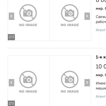
8 0
мкр. 
‹
›
Свежа
рабоч
Агент
2
/3
1-к 
10 
мкр. 
‹
›
Имеет
машин
Агент
2
/5