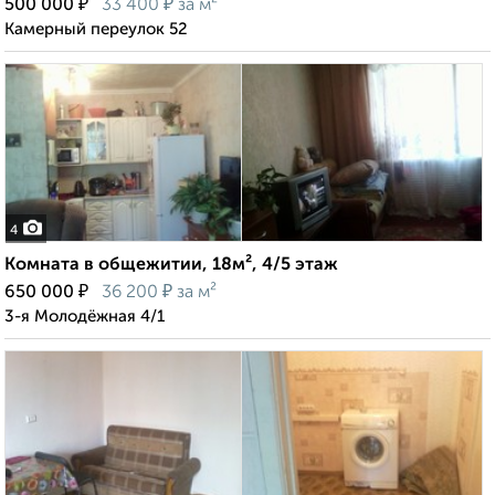
₽
₽
500 000
33 400
за м²
Камерный переулок 52
4
Комната в общежитии, 18м², 4/5 этаж
₽
₽
650 000
36 200
за м²
3-я Молодёжная 4/1