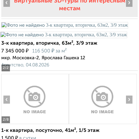
Виртуальные 3D-туры по интересным
‹
›
местам
3-к квартира, вторичка, 63м², 3/9 этаж
₽
₽
7 345 000
116 500
за м²
мкр. Московка-2, Ярослава Гашека 12
Агентство, 04.08.2026
2
/2
‹
›
2
/8
1-к квартира, посуточно, 41м², 1/5 этаж
₽
1 500
в сутки