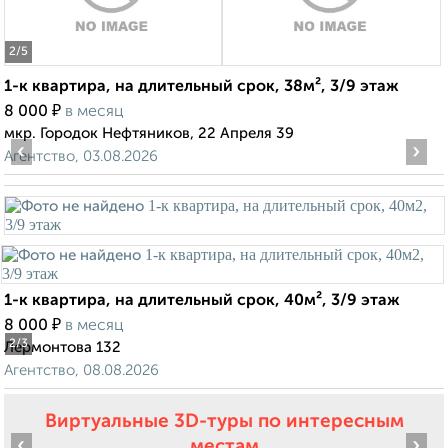
2
/5
1-к квартира, на длительный срок, 38м², 3/9 этаж
₽
8 000
в месяц
мкр. Городок Нефтяников, 22 Апреля 39
‹
›
Агентство, 03.08.2026
1-к квартира, на длительный срок, 40м², 3/9 этаж
₽
8 000
в месяц
2
/3
Лермонтова 132
Агентство, 08.08.2026
Виртуальные 3D-туры по интересным
‹
›
местам