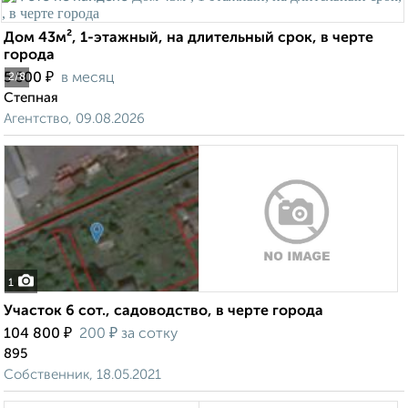
Дом 43м², 1-этажный, на длительный срок, в черте
города
₽
5 500
в месяц
2
/8
Степная
Агентство, 09.08.2026
1
Участок 6 сот., садоводство, в черте города
₽
₽
104 800
200
за сотку
895
Собственник, 18.05.2021