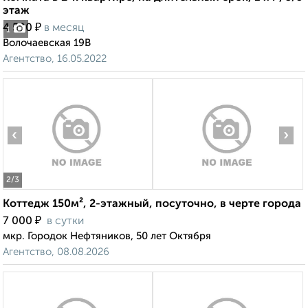
этаж
₽
4 500
в месяц
1
Волочаевская 19В
Агентство, 16.05.2022
‹
›
2
/3
Коттедж 150м², 2-этажный, посуточно, в черте города
₽
7 000
в сутки
мкр. Городок Нефтяников, 50 лет Октября
Агентство, 08.08.2026