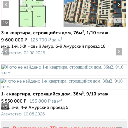
‹
›
2
/2
3-к квартира, строящийся дом, 76м², 1/10 этаж
₽
₽
9 600 000
125 700
за м²
мкр. 1-й, ЖК Новый Амур, 6-й Амурский проезд 16
‹
›
Агентство, 02.08.2026
1-к квартира, строящийся дом, 36м², 9/10 этаж
₽
₽
5 550 000
153 800
за м²
2
/1
мкр. 3-й, 4-й Амурский проезд 5
Агентство, 10.08.2026