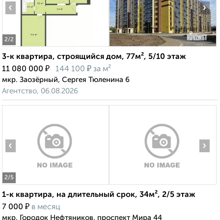
‹
›
2
/2
3-к квартира, строящийся дом, 77м², 5/10 этаж
₽
₽
11 080 000
144 100
за м²
мкр. Заозёрный, Сергея Тюленина 6
Агентство, 06.08.2026
‹
›
2
/5
1-к квартира, на длительный срок, 34м², 2/5 этаж
₽
7 000
в месяц
мкр. Городок Нефтяников, проспект Мира 44