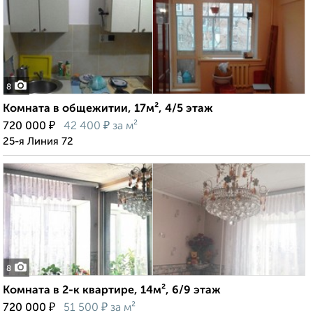
8
Комната в общежитии, 17м², 4/5 этаж
₽
₽
720 000
42 400
за м²
25-я Линия 72
8
Комната в 2-к квартире, 14м², 6/9 этаж
₽
₽
720 000
51 500
за м²