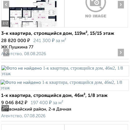
‹
›
2
/2
3-к квартира, строящийся дом, 119м², 15/15 этаж
₽
₽
28 820 000
241 300
за м²
ЖК Пушкина 77
‹
›
Агентство, 08.08.2026
1-к квартира, строящийся дом, 46м², 1/8 этаж
₽
₽
9 046 842
197 400
за м²
2
/7
Первомайский район, 2-я Дачная
Агентство, 07.08.2026