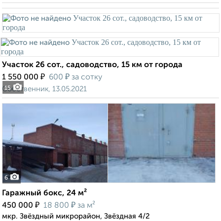
Участок 26 сот., садоводство, 15 км от города
₽
₽
1 550 000
600
за сотку
Собственник, 13.05.2021
15
6
Гаражный бокс, 24 м²
₽
₽
450 000
18 800
за м²
мкр. Звёздный микрорайон, Звёздная 4/2