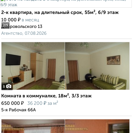
2-к квартира, на длительный срок, 55м², 6/9 этаж
₽
10 000
в месяц
2
/5
Добровольского 13
Агентство, 07.08.2026
3
Комната в коммуналке, 18м², 3/3 этаж
₽
₽
650 000
36 200
за м²
5-я Рабочая 66А