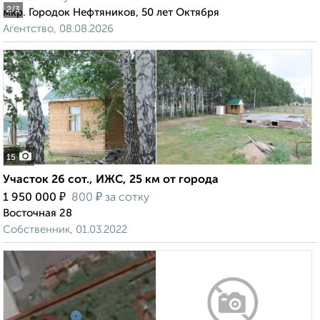
2
/3
мкр. Городок Нефтяников, 50 лет Октября
Агентство, 08.08.2026
15
Участок 26 сот., ИЖС, 25 км от города
₽
₽
1 950 000
800
за сотку
Восточная 28
Собственник, 01.03.2022