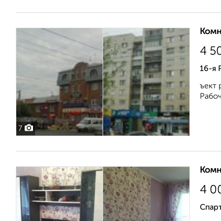
Комн
4 5
16-я 
ъект 
Рабоч
7
Комн
4 0
Спарт