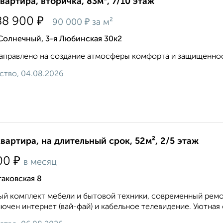
квартира, вторичка, 83м², 7/10 этаж
₽
88 900
₽
90 000
за м²
Солнечный, 3-я Любинская 30к2
аправлено на создание атмосферы комфорта и защищенност
ство, 04.08.2026
квартира, на длительный срок, 52м², 2/5 этаж
₽
00
в месяц
аковская 8
й комплект мебели и бытовой техники, современный ремон
ючен интернет (вай-фай) и кабельное телевидение. Уютная 