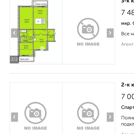
3-к 
7 4
мкр. 
‹
›
Все н
Агент
2
/2
2-к 
7 0
Спарт
‹
›
Полны
подкл