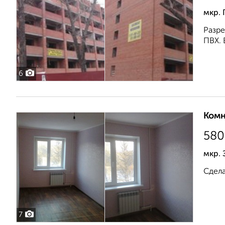
мкр. 
Разре
ПВХ. 
6
Комн
580
мкр. 
Сдела
7