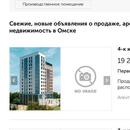
Производственное помещение
Свежие, новые объявления о продаже, а
недвижимость в Омске
4-к 
19 
Перв
‹
›
Прода
распо
Агент
2
/1