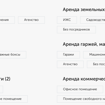
Аренда земельных 
чения
Агенство
ИЖС
Садоводст
Без посредников
Аренда гаржей, м
ражные боксы
Гаражи
Машиноме
Агенство
Без по
 (2)
Аренда коммерчес
Офисное помещение
ое помещение
Помещение свободного н