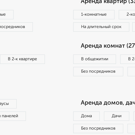
Аренда квартир (3
ные
1‑комнатные
2‑к
посредников
На длительный срок
Аренда комнат (27
В 2‑к квартире
В общежитии
В 2
Без посредников
Аренда домов, дач
аусы
п панелей
Дома
Дачи
Без посредников