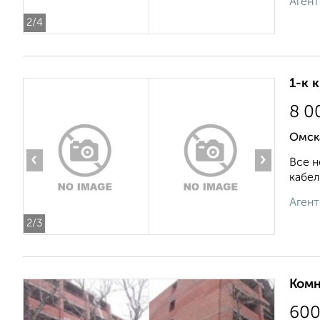
Агент
2
/4
1-к 
8 0
Омск
‹
›
Все н
кабел
Агент
2
/3
Комн
60