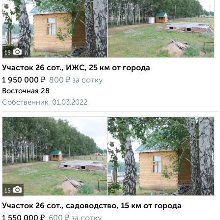
15
Участок 26 сот., ИЖС, 25 км от города
₽
₽
1 950 000
800
за сотку
Восточная 28
Собственник, 01.03.2022
15
Участок 26 сот., садоводство, 15 км от города
₽
₽
1 550 000
600
за сотку