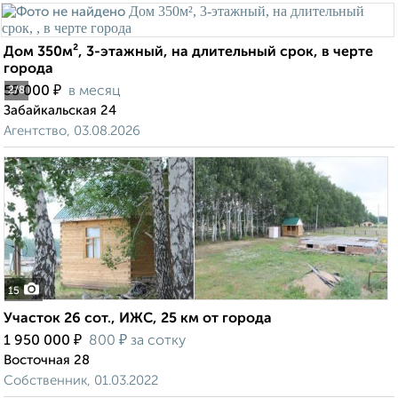
Дом 350м², 3-этажный, на длительный срок, в черте
города
₽
55 000
в месяц
2
/8
Забайкальская 24
Агентство, 03.08.2026
15
Участок 26 сот., ИЖС, 25 км от города
₽
₽
1 950 000
800
за сотку
Восточная 28
Собственник, 01.03.2022