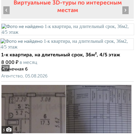
Виртуальные 3D-туры по интересным
‹
›
местам
1-к квартира, на длительный срок, 36м², 4/5 этаж
₽
8 000
в месяц
2
/5
Стачечная 6
Агентство, 05.08.2026
3