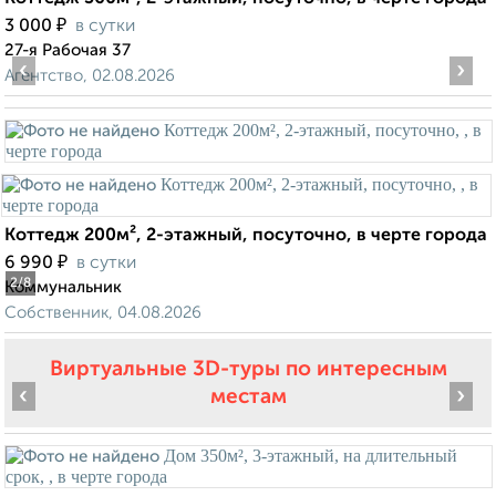
₽
3 000
в сутки
27-я Рабочая 37
‹
›
Агентство, 02.08.2026
Коттедж 200м², 2-этажный, посуточно, в черте города
₽
6 990
в сутки
2
/8
Коммунальник
Собственник, 04.08.2026
Виртуальные 3D-туры по интересным
‹
›
местам