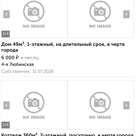
‹
›
2
/4
Дом 49м², 1-этажный, на длительный срок, в черте
города
₽
6 000
в месяц
4-я Любинская
Собственник, 31.07.2026
‹
›
2
/8
Коттедж 360м², 2-этажный, посуточно, в черте города