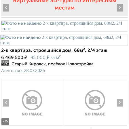
Виртуальные 3D-туры по интересным
‹
›
местам
2-к квартира, строящийся дом, 68м², 2/4 этаж
₽
₽
6 469 500
95 000
за м²
2
/2
мкр. Старый Кировск, посёлок Новостройка
Агентство, 28.07.2026
‹
›
2
/5