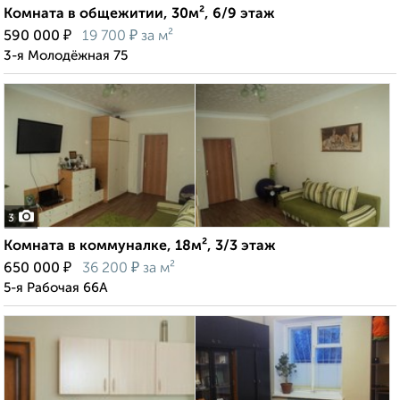
Комната в общежитии, 30м², 6/9 этаж
₽
₽
590 000
19 700
за м²
3-я Молодёжная 75
3
Комната в коммуналке, 18м², 3/3 этаж
₽
₽
650 000
36 200
за м²
5-я Рабочая 66А