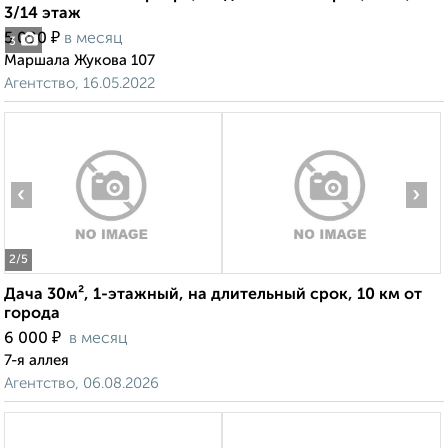
3/14 этаж
₽
5 000
в месяц
3
Маршала Жукова 107
Агентство, 16.05.2022
‹
›
2
/5
Дача 30м², 1-этажный, на длительный срок, 10 км от
города
₽
6 000
в месяц
7-я аллея
Агентство, 06.08.2026