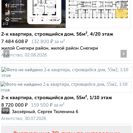
‹
›
2
/2
2-к квартира, строящийся дом, 56м², 4/20 этаж
₽
₽
7 484 608
132 800
за м²
жилой Снегири район, жилой район Снегири
‹
›
Агентство, 02.08.2026
2-к квартира, строящийся дом, 55м², 1/10 этаж
₽
₽
8 720 000
159 500
за м²
2
/6
мкр. Заозёрный, Сергея Тюленина 6
Агентство, 30.07.2026