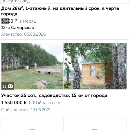
Дом 28м², 1-этажный, на длительный срок, в черте
города
₽
5 500
в месяц
2
/2
12-я Самарская
Агентство, 05.08.2026
15
Участок 26 сот., садоводство, 15 км от города
₽
₽
1 550 000
600
за сотку
Собственник, 13.05.2021