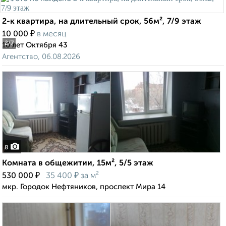
2-к квартира, на длительный срок, 56м², 7/9 этаж
₽
10 000
в месяц
2
/7
10 лет Октября 43
Агентство, 06.08.2026
8
Комната в общежитии, 15м², 5/5 этаж
₽
₽
530 000
35 400
за м²
мкр. Городок Нефтяников, проспект Мира 14