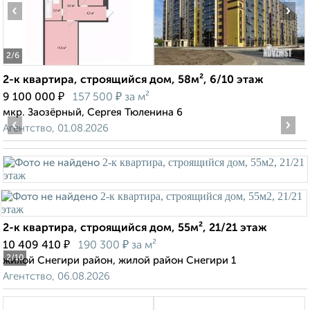
‹
›
2
/6
2-к квартира, строящийся дом, 58м², 6/10 этаж
₽
₽
9 100 000
157 500
за м²
мкр. Заозёрный, Сергея Тюленина 6
‹
›
Агентство, 01.08.2026
2-к квартира, строящийся дом, 55м², 21/21 этаж
₽
₽
10 409 410
190 300
за м²
2
/10
жилой Снегири район, жилой район Снегири 1
Агентство, 06.08.2026