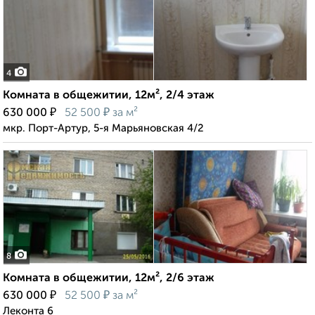
4
Комната в общежитии, 12м², 2/4 этаж
₽
₽
630 000
52 500
за м²
мкр. Порт-Артур, 5-я Марьяновская 4/2
8
Комната в общежитии, 12м², 2/6 этаж
₽
₽
630 000
52 500
за м²
Леконта 6