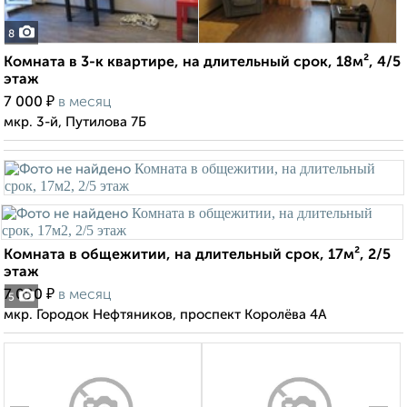
8
Комната в 3-к квартире, на длительный срок, 18м², 4/5
этаж
₽
7 000
в месяц
мкр. 3-й, Путилова 7Б
Комната в общежитии, на длительный срок, 17м², 2/5
этаж
₽
7 000
в месяц
5
мкр. Городок Нефтяников, проспект Королёва 4А