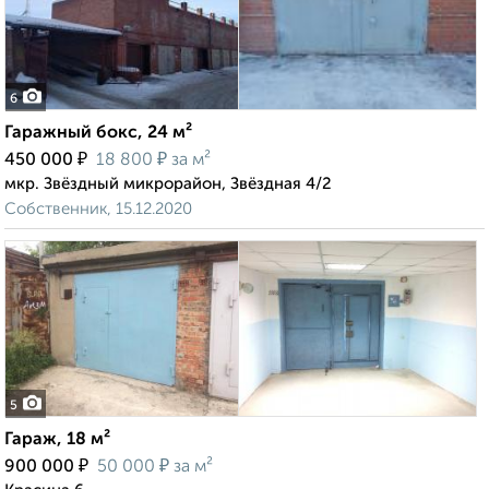
6
Гаражный бокс, 24 м²
₽
₽
450 000
18 800
за м²
мкр. Звёздный микрорайон, Звёздная 4/2
Собственник, 15.12.2020
5
Гараж, 18 м²
₽
₽
900 000
50 000
за м²