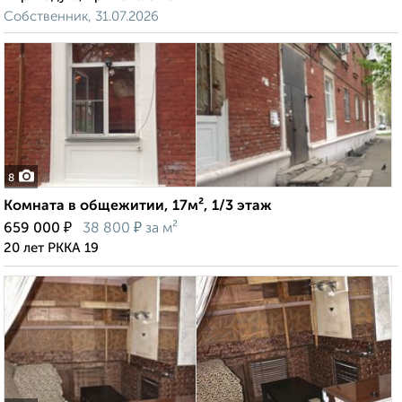
Собственник, 31.07.2026
8
Комната в общежитии, 17м², 1/3 этаж
₽
₽
659 000
38 800
за м²
20 лет РККА 19