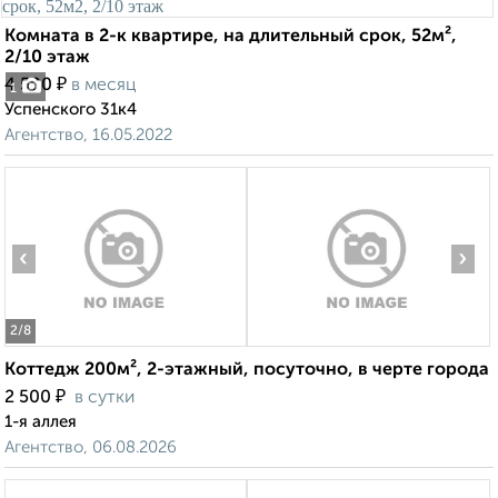
Комната в 2-к квартире, на длительный срок, 52м²,
2/10 этаж
₽
4 500
в месяц
1
Успенского 31к4
Агентство, 16.05.2022
‹
›
2
/8
Коттедж 200м², 2-этажный, посуточно, в черте города
₽
2 500
в сутки
1-я аллея
Агентство, 06.08.2026