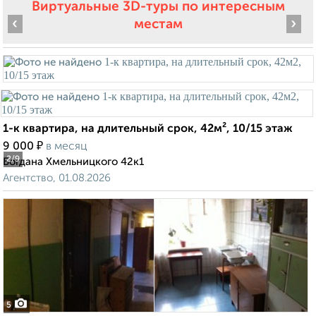
Виртуальные 3D-туры по интересным
‹
›
местам
1-к квартира, на длительный срок, 42м², 10/15 этаж
₽
9 000
в месяц
2
/9
Богдана Хмельницкого 42к1
Агентство, 01.08.2026
5