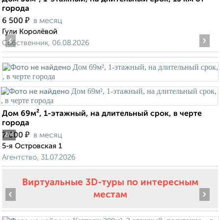
города
₽
6 500
в месяц
Гули Королёвой
‹
›
Собственник, 06.08.2026
Дом 69м², 1-этажный, на длительный срок, в черте
города
₽
7 000
в месяц
2
/4
5-я Островская 1
Агентство, 31.07.2026
Виртуальные 3D-туры по интересным
‹
›
местам