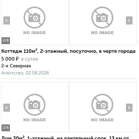
‹
›
2
/8
Коттедж 110м², 2-этажный, посуточно, в черте города
₽
5 000
в сутки
2-я Северная
Агентство, 02.08.2026
‹
›
2
/6
Дом 30м², 1-этажный, на длительный срок, 13 км от