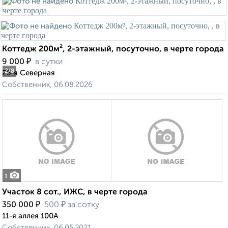
Коттедж 200м², 2-этажный, посуточно, в черте города
₽
9 000
в сутки
2
/8
25-я Северная
Собственник, 06.08.2026
1
Участок 8 сот., ИЖС, в черте города
₽
₽
350 000
500
за сотку
11-я аллея 100А
Собственник, 06.05.2021