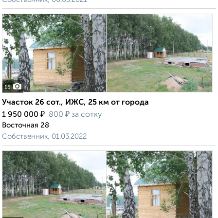
15
Участок 26 сот., ИЖС, 25 км от города
₽
₽
1 950 000
800
за сотку
Восточная 28
Собственник, 01.03.2022