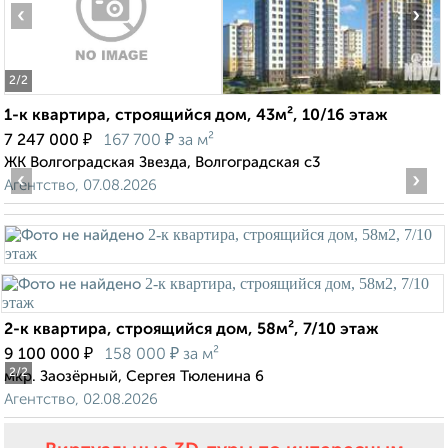
‹
›
2
/2
1-к квартира, строящийся дом, 43м², 10/16 этаж
₽
₽
7 247 000
167 700
за м²
ЖК Волгоградская Звезда, Волгоградская с3
‹
›
Агентство, 07.08.2026
2-к квартира, строящийся дом, 58м², 7/10 этаж
₽
₽
9 100 000
158 000
за м²
2
/2
мкр. Заозёрный, Сергея Тюленина 6
Агентство, 02.08.2026