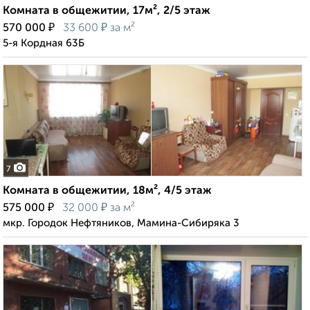
Комната в общежитии, 17м², 2/5 этаж
₽
₽
570 000
33 600
за м²
5-я Кордная 63Б
7
Комната в общежитии, 18м², 4/5 этаж
₽
₽
575 000
32 000
за м²
мкр. Городок Нефтяников, Мамина-Сибиряка 3