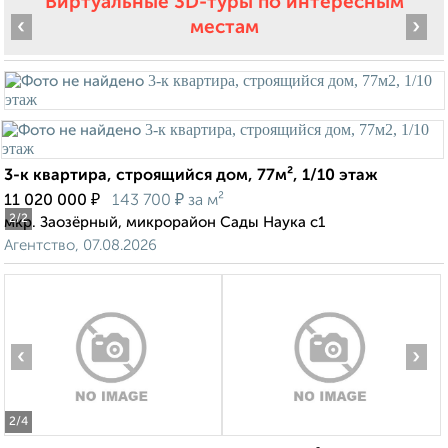
Виртуальные 3D-туры по интересным
‹
›
местам
3-к квартира, строящийся дом, 77м², 1/10 этаж
₽
₽
11 020 000
143 700
за м²
2
/2
мкр. Заозёрный, микрорайон Сады Наука с1
Агентство, 07.08.2026
‹
›
2
/4