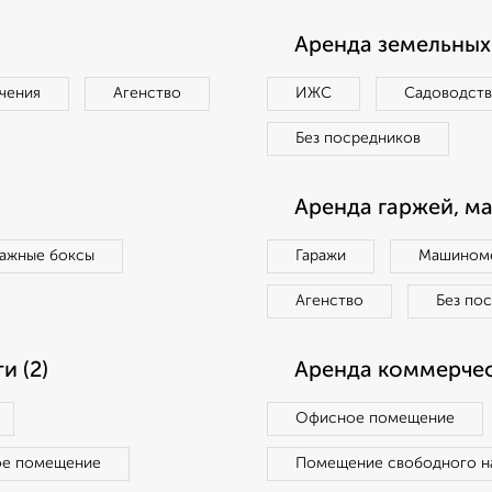
Аренда земельных 
чения
Агенство
ИЖС
Садоводст
Без посредников
Аренда гаржей, м
ражные боксы
Гаражи
Машиноме
Агенство
Без по
 (2)
Аренда коммерчес
Офисное помещение
ое помещение
Помещение свободного н