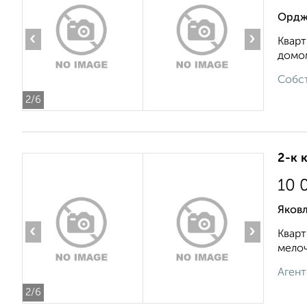
Ордж
‹
›
Кварт
домом
Собст
2
/6
2-к 
10 
Яковл
‹
›
Кварт
мелоч
Агент
2
/6