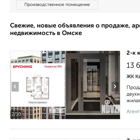
Производственное помещение
Свежие, новые объявления о продаже, а
недвижимость в Омске
2-к 
13 
ЖК К
‹
›
Прода
двухк
жилая:
Агент
2
/10