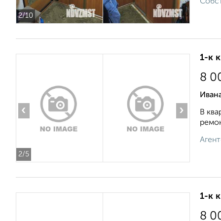
Собст
2
/10
1-к 
8 0
Ивана
‹
›
В ква
ремон
Агент
2
/5
1-к 
8 0