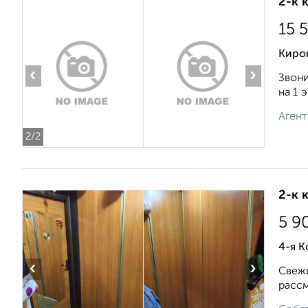
2-к 
15 
Киро
‹
›
Звони
на 1 
Агент
2
/2
2-к 
5 9
4-я К
‹
›
Свежи
рассм