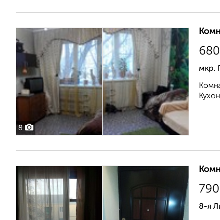
Комн
680
мкр.
Комна
Кухон
8
Комн
790
8-я Л