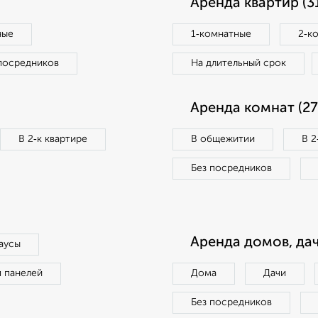
Аренда квартир (3
ные
1‑комнатные
2‑к
посредников
На длительный срок
Аренда комнат (27
В 2‑к квартире
В общежитии
В 2
Без посредников
Аренда домов, дач
аусы
п панелей
Дома
Дачи
Без посредников