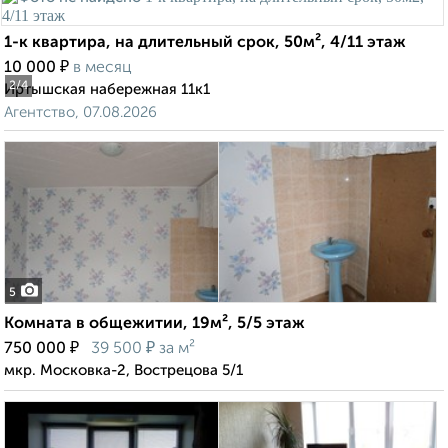
1-к квартира, на длительный срок, 50м², 4/11 этаж
₽
10 000
в месяц
2
/4
Иртышская набережная 11к1
Агентство, 07.08.2026
5
Комната в общежитии, 19м², 5/5 этаж
₽
₽
750 000
39 500
за м²
мкр. Московка-2, Вострецова 5/1