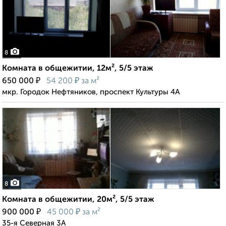
8
Комната в общежитии, 12м², 5/5 этаж
₽
₽
650 000
54 200
за м²
мкр. Городок Нефтяников, проспект Культуры 4А
8
Комната в общежитии, 20м², 5/5 этаж
₽
₽
900 000
45 000
за м²
35-я Северная 3А