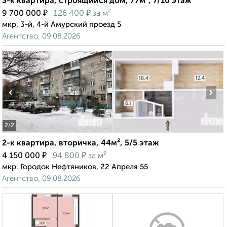
3-к квартира, строящийся дом, 77м², 7/10 этаж
₽
₽
9 700 000
126 400
за м²
мкр. 3-й, 4-й Амурский проезд 5
Агентство, 09.08.2026
‹
›
2
/2
2-к квартира, вторичка, 44м², 5/5 этаж
₽
₽
4 150 000
94 800
за м²
мкр. Городок Нефтяников, 22 Апреля 55
Агентство, 09.08.2026