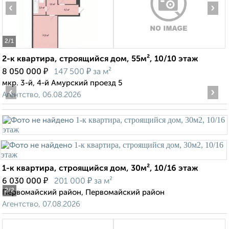
‹
›
2
/1
2-к квартира, строящийся дом, 55м², 10/10 этаж
₽
₽
8 050 000
147 500
за м²
мкр. 3-й, 4-й Амурский проезд 5
‹
›
Агентство, 06.08.2026
1-к квартира, строящийся дом, 30м², 10/16 этаж
₽
₽
6 030 000
201 000
за м²
2
/2
Первомайский район, Первомайский район
Агентство, 07.08.2026