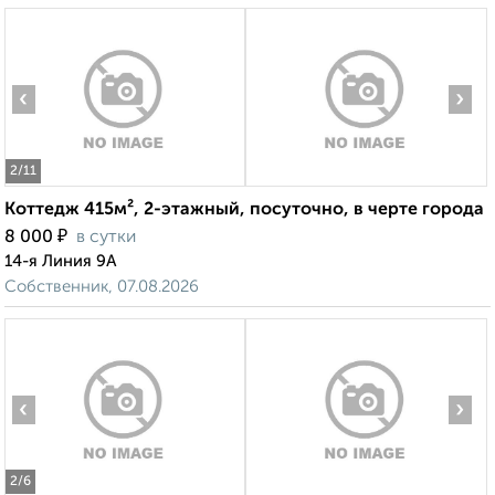
‹
›
2
/11
Коттедж 415м², 2-этажный, посуточно, в черте города
₽
8 000
в сутки
14-я Линия 9А
Собственник, 07.08.2026
‹
›
2
/6