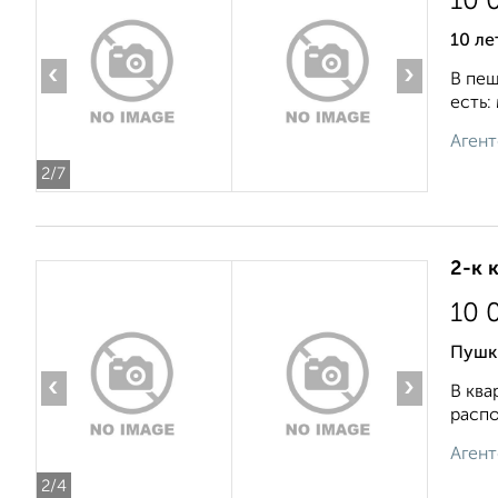
10 
10 ле
‹
›
В пеш
есть:
Агент
2
/7
2-к 
10 
Пушк
‹
›
В ква
распо
Агент
2
/4