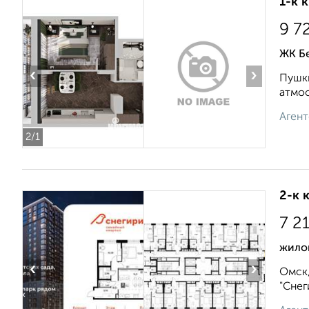
1-к 
9 7
ЖК Б
‹
›
Пушки
атмос
Агент
2
/1
2-к 
7 2
жило
‹
›
Омск,
"Снег