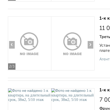
1-к 
11 
Треть
‹
›
Устан
плате
Агент
2
/3
1-к 
7 0
Фрун