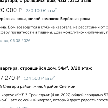
квартира, строящийся дом, 42м², 2/12 этаж
₽
20 000
₽
230 100
за м²
ерёзовая роща, жилой комплекс Берёзовая роща
на. Дом возводится в глубине квартала, на расстоянии от 
феру приватности и тишины. Дом монолитно-кирпичный, пе
ство, 06.08.2026
квартира, строящийся дом, 54м², 8/20 этаж
₽
17 270
₽
134 500
за м²
й Снегири район, жилой район Снегири
 корпус МЖД 3 Срок сдачи: (4 кв. 2027, общей площадью 53.
ири" - это семейный квартал, который дарит радость просты