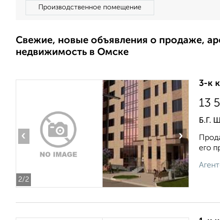
Производственное помещение
Свежие, новые объявления о продаже, а
недвижимость в Омске
3-к 
13 
Б.Г. 
‹
›
Прода
его п
Агент
2
/2