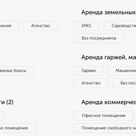
Аренда земельных 
чения
Агенство
ИЖС
Садоводст
Без посредников
Аренда гаржей, м
ражные боксы
Гаражи
Машиноме
Агенство
Без по
 (2)
Аренда коммерчес
Офисное помещение
ое помещение
Помещение свободного н