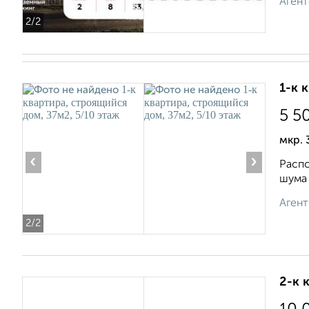
Агент
2
/2
1-к 
5 5
мкр. 
‹
›
Распо
шума 
Агент
2
/2
2-к 