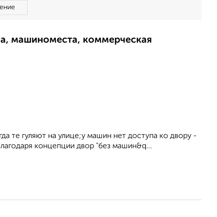
ение
ма, машиноместа, коммерческая
да те гуляют на улице;у машин нет доступа ко двору -
благодаря концепции двор "без машин&q...