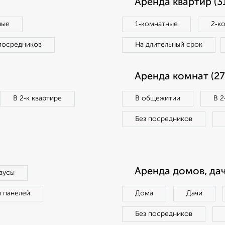
Аренда квартир (3
ные
1‑комнатные
2‑к
посредников
На длительный срок
Аренда комнат (27
В 2‑к квартире
В общежитии
В 2
Без посредников
Аренда домов, дач
аусы
п панелей
Дома
Дачи
Без посредников