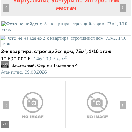
Виртуальные 3D-туры по интересным
‹
›
местам
2-к квартира, строящийся дом, 73м², 1/10 этаж
₽
₽
10 690 000
146 100
за м²
2
/2
мкр. Заозёрный, Сергея Тюленина 4
Агентство, 09.08.2026
‹
›
2
/3