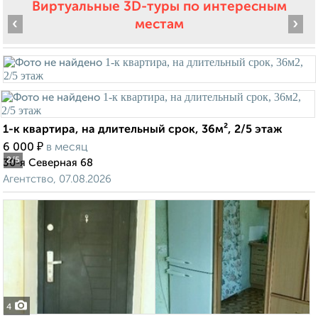
Виртуальные 3D-туры по интересным
‹
›
местам
1-к квартира, на длительный срок, 36м², 2/5 этаж
₽
6 000
в месяц
2
/5
30-я Северная 68
Агентство, 07.08.2026
4