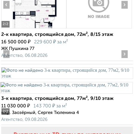
‹
›
2
/2
2-к квартира, строящийся дом, 72м², 8/15 этаж
₽
₽
16 500 000
229 600
за м²
ЖК Пушкина 77
‹
›
Агентство, 06.08.2026
3-к квартира, строящийся дом, 77м², 9/10 этаж
₽
₽
11 030 000
143 700
за м²
2
/2
мкр. Заозёрный, Сергея Тюленина 4
Агентство, 09.08.2026