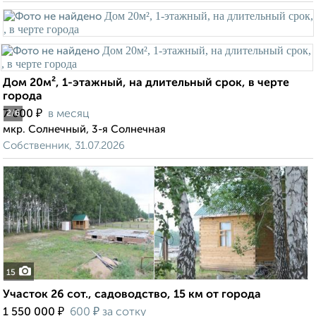
Дом 20м², 1-этажный, на длительный срок, в черте
города
₽
7 000
в месяц
2
/6
мкр. Солнечный, 3-я Солнечная
Собственник, 31.07.2026
15
Участок 26 сот., садоводство, 15 км от города
₽
₽
1 550 000
600
за сотку