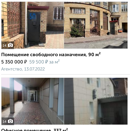
14
Помещение свободного назначения, 90 м²
₽
₽
5 350 000
59 500
за м²
Агентство, 13.07.2022
14