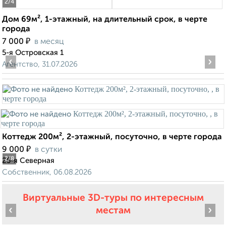
2
/4
Дом 69м², 1-этажный, на длительный срок, в черте
города
₽
7 000
в месяц
5-я Островская 1
‹
›
Агентство, 31.07.2026
Коттедж 200м², 2-этажный, посуточно, в черте города
₽
9 000
в сутки
2
/8
25-я Северная
Собственник, 06.08.2026
Виртуальные 3D-туры по интересным
‹
›
местам