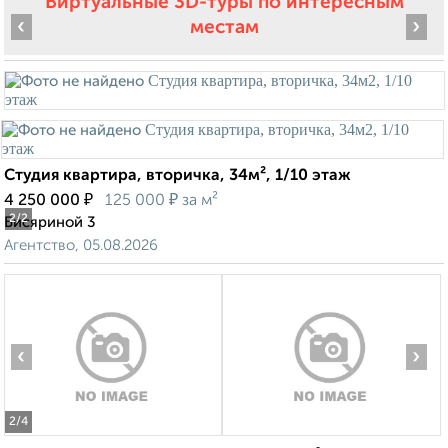
Виртуальные 3D-туры по интересным
‹
›
местам
Студия квартира, вторичка, 34м², 1/10 этаж
₽
₽
4 250 000
125 000
за м²
2
/2
Бисяриной 3
Агентство, 05.08.2026
‹
›
2
/4