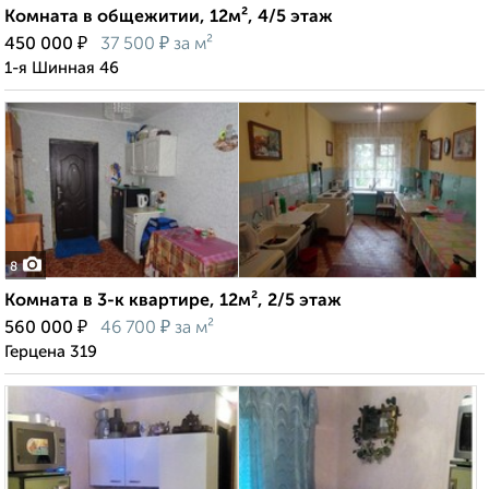
Комната в общежитии, 12м², 4/5 этаж
₽
₽
450 000
37 500
за м²
1-я Шинная 46
8
Комната в 3-к квартире, 12м², 2/5 этаж
₽
₽
560 000
46 700
за м²
Герцена 319