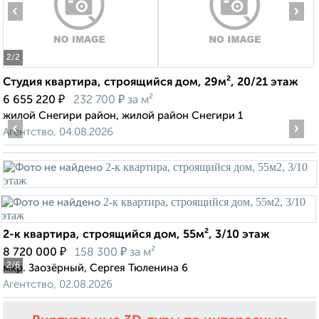
‹
›
2
/2
Студия квартира, строящийся дом, 29м², 20/21 этаж
₽
₽
6 655 220
232 700
за м²
жилой Снегири район, жилой район Снегири 1
‹
›
Агентство, 04.08.2026
2-к квартира, строящийся дом, 55м², 3/10 этаж
₽
₽
8 720 000
158 300
за м²
2
/6
мкр. Заозёрный, Сергея Тюленина 6
Агентство, 02.08.2026