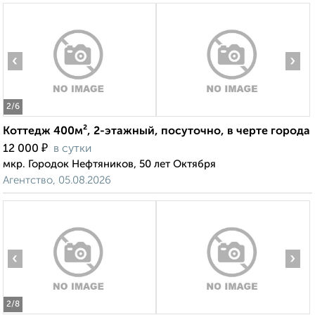
‹
›
2
/6
Коттедж 400м², 2-этажный, посуточно, в черте города
₽
12 000
в сутки
мкр. Городок Нефтяников, 50 лет Октября
Агентство, 05.08.2026
‹
›
2
/8