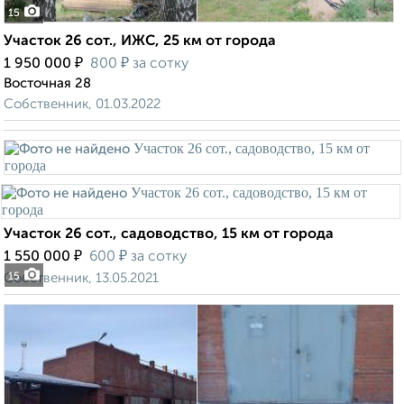
15
Участок 26 сот., ИЖС, 25 км от города
₽
₽
1 950 000
800
за сотку
Восточная 28
Собственник, 01.03.2022
Участок 26 сот., садоводство, 15 км от города
₽
₽
1 550 000
600
за сотку
Собственник, 13.05.2021
15