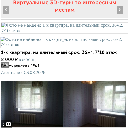
Виртуальные 3D-туры по интересным
‹
›
местам
1-к квартира, на длительный срок, 36м², 7/10 этаж
₽
8 000
в месяц
2
/5
Волочаевская 15к1
Агентство, 03.08.2026
5