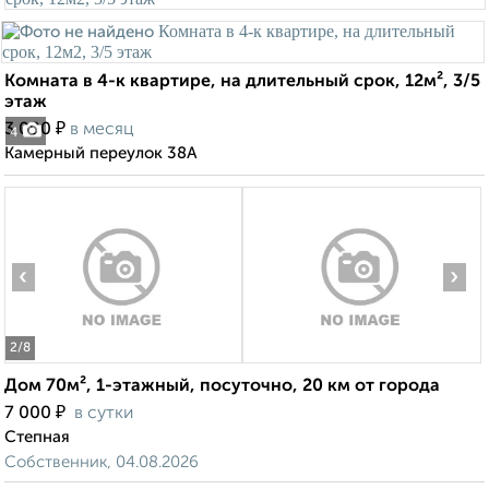
Комната в 4-к квартире, на длительный срок, 12м², 3/5
этаж
₽
3 000
в месяц
4
Камерный переулок 38А
‹
›
2
/8
Дом 70м², 1-этажный, посуточно, 20 км от города
₽
7 000
в сутки
Степная
Собственник, 04.08.2026