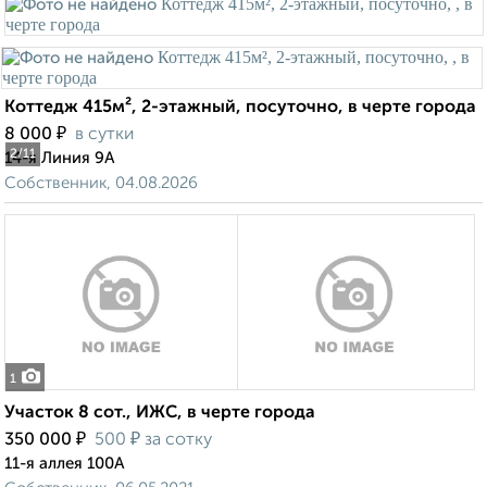
Коттедж 415м², 2-этажный, посуточно, в черте города
₽
8 000
в сутки
2
/11
14-я Линия 9А
Собственник, 04.08.2026
1
Участок 8 сот., ИЖС, в черте города
₽
₽
350 000
500
за сотку
11-я аллея 100А