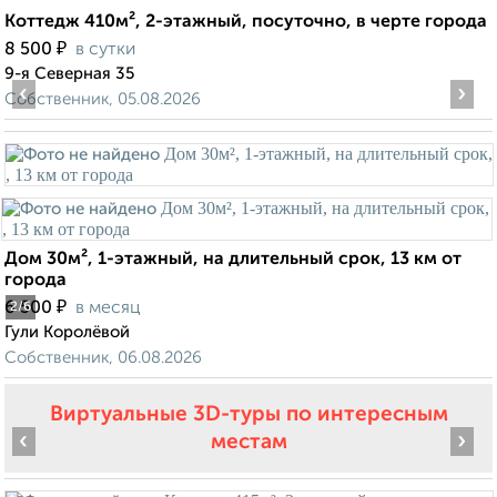
Коттедж 410м², 2-этажный, посуточно, в черте города
₽
8 500
в сутки
9-я Северная 35
‹
›
Собственник, 05.08.2026
Дом 30м², 1-этажный, на длительный срок, 13 км от
города
₽
6 500
в месяц
2
/6
Гули Королёвой
Собственник, 06.08.2026
Виртуальные 3D-туры по интересным
‹
›
местам