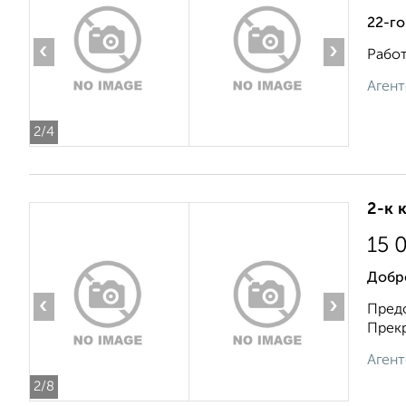
22-го
‹
›
Работ
Агент
2
/4
2-к 
15 
Добр
‹
›
Предо
Прекр
Агент
2
/8