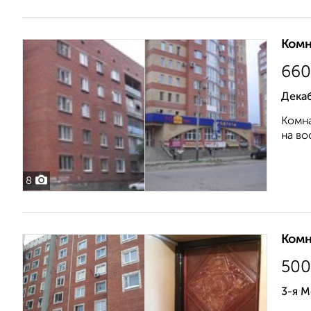
Комн
660
Дека
Комна
на во
8
Комн
500
3-я 