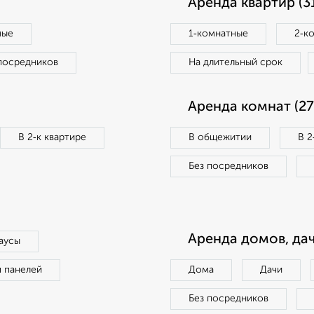
Аренда квартир (3
ные
1‑комнатные
2‑к
посредников
На длительный срок
Аренда комнат (27
В 2‑к квартире
В общежитии
В 2
Без посредников
Аренда домов, дач
аусы
п панелей
Дома
Дачи
Без посредников