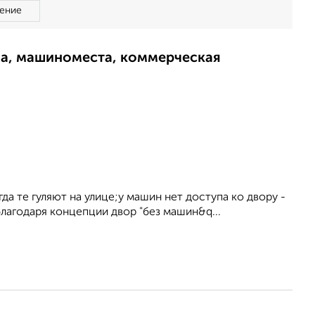
ение
ма, машиноместа, коммерческая
да те гуляют на улице;у машин нет доступа ко двору -
благодаря концепции двор "без машин&q...