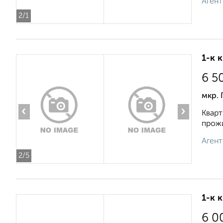
Агент
2
/1
1-к 
6 5
мкр. 
‹
›
Кварт
прожи
Агент
2
/5
1-к 
6 0