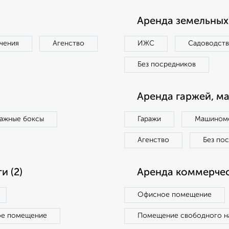
Аренда земельных 
чения
Агенство
ИЖС
Садоводст
Без посредников
Аренда гаржей, м
ражные боксы
Гаражи
Машиноме
Агенство
Без по
 (2)
Аренда коммерчес
Офисное помещение
ое помещение
Помещение свободного н