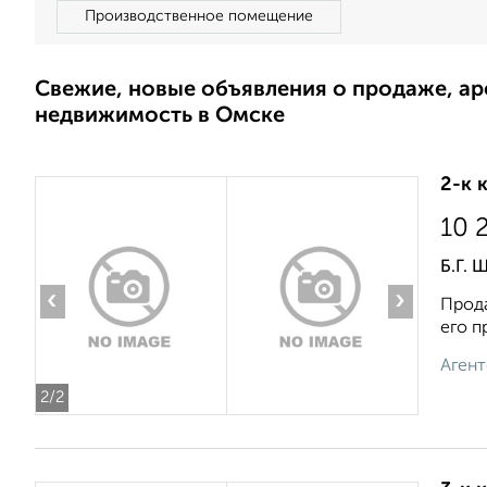
Производственное помещение
Свежие, новые объявления о продаже, а
недвижимость в Омске
2-к 
10 
Б.Г. 
‹
›
Прода
его п
Агент
2
/2