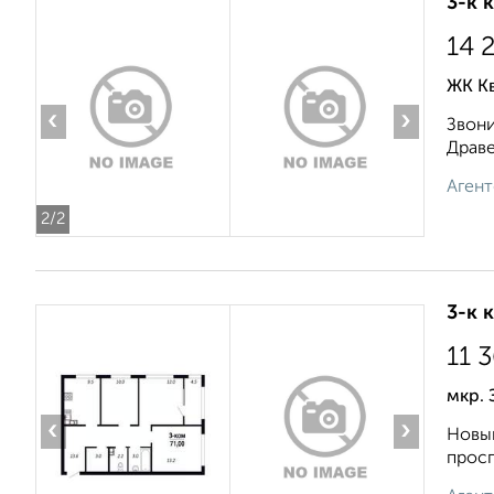
3-к 
14 
ЖК К
‹
›
Звони
Драве
Агент
2
/2
3-к 
11 
мкр. 
‹
›
Новый
просп