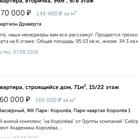
квартира, вторичка, 96м², 6/8 этаж
₽
270 000
₽
149 400
за м²
варталы Драверта
те, наши менеджеры вам все расскажут. Продается трехко
рта на 6 этаже. Общая площадь: 95.53 кв.м., жилая: 34.3 кв.
ство, 07.08.2026
квартира, строящийся дом, 71м², 15/22 этаж
₽
360 000
₽
160 000
за м²
Заозёрный, ЖК Парк- Королёв, Парк-квартал Королёв 1
 жилой комплекс "на Королёва" от Группы компаний "Сибгр
ект Академика Королёва....