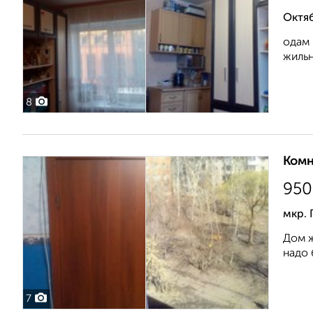
Октя
одам 
жильн
8
Комн
950
мкр. 
Дом ж
надо 
7