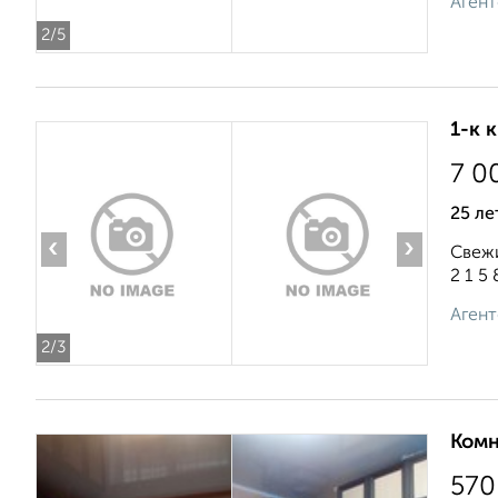
Агент
2
/5
1-к 
7 0
25 ле
‹
›
Свежи
2 1 5 8
Агент
2
/3
Комн
570