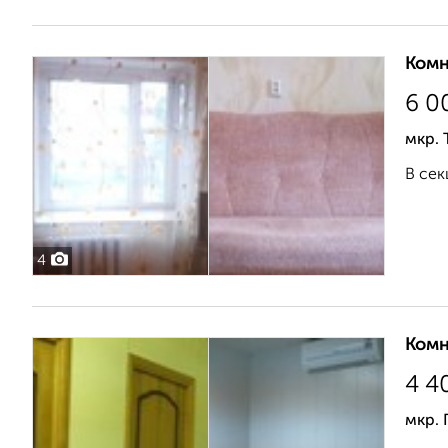
Комн
6 0
мкр. 
В сек
4
Комн
4 4
мкр. 