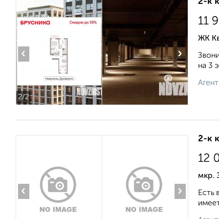
2-к 
11 
ЖК К
‹
›
Звони
на 3 
Агент
2
/2
2-к 
12 
мкр. 
‹
›
Есть 
имеет