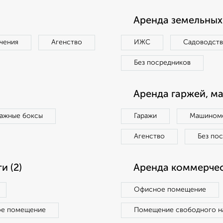
Аренда земельных 
чения
Агенство
ИЖС
Садоводст
Без посредников
Аренда гаржей, м
ражные боксы
Гаражи
Машиноме
Агенство
Без по
 (2)
Аренда коммерчес
Офисное помещение
ое помещение
Помещение свободного н