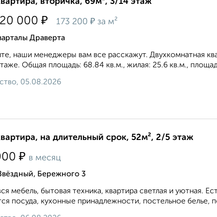
квартира, вторичка, 69м², 3/14 этаж
₽
920 000
₽
173 200
за м²
варталы Драверта
те, наши менеджеры вам все расскажут. Двухкомнатная кв
этаже. Общая площадь: 68.84 кв.м., жилая: 25.6 кв.м., площа
ство, 05.08.2026
квартира, на длительный срок, 52м², 2/5 этаж
₽
000
в месяц
Звёздный, Бережного 3
вся мебель, бытовая техника, квартира светлая и уютная. 
ся посуда, кухонные принадлежности, постельное белье, по