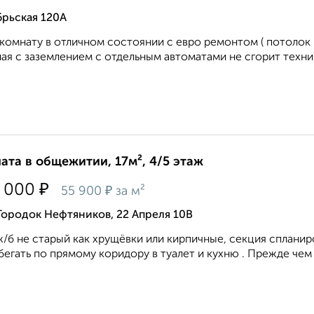
брьская 120А
комнату в отличном состоянии с евро ремонтом ( потолок 
ая с заземлением с отдельным автоматами не сгорит техника
ата в общежитии, 17м², 4/5 этаж
₽
 000
₽
55 900
за м²
Городок Нефтяников, 22 Апреля 10В
/б не старый как хрущёвки или кирпичные, секция спланиро
бегать по прямому коридору в туалет и кухню . Прежде чем к