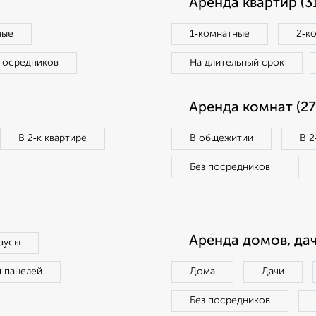
Аренда квартир (3
ные
1‑комнатные
2‑к
посредников
На длительный срок
Аренда комнат (27
В 2‑к квартире
В общежитии
В 2
Без посредников
Аренда домов, дач
аусы
п панелей
Дома
Дачи
Без посредников