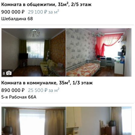
Комната в общежитии, 31м², 2/5 этаж
₽
₽
900 000
29 100
за м²
Шебалдина 68
8
Комната в коммуналке, 35м², 1/3 этаж
₽
₽
890 000
25 500
за м²
5-я Рабочая 66А