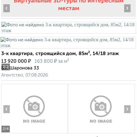
Виртуальные 3D-туры по интересным
‹
›
местам
3-к квартира, строящийся дом, 85м², 14/18 этаж
₽
₽
13 920 000
163 800
за м²
2
/2
Б.Г. Шаронова 33
Агентство, 07.08.2026
‹
›
2
/4