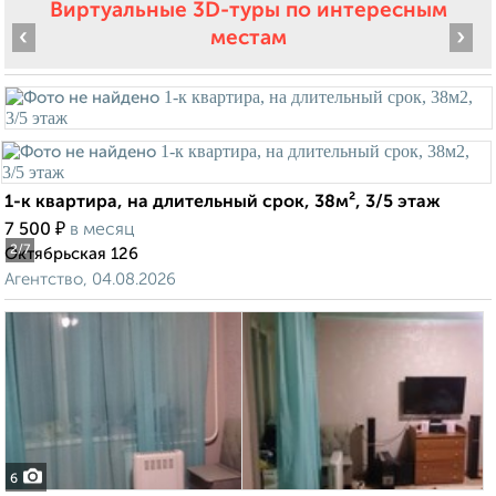
Виртуальные 3D-туры по интересным
‹
›
местам
1-к квартира, на длительный срок, 38м², 3/5 этаж
₽
7 500
в месяц
2
/7
Октябрьская 126
Агентство, 04.08.2026
6