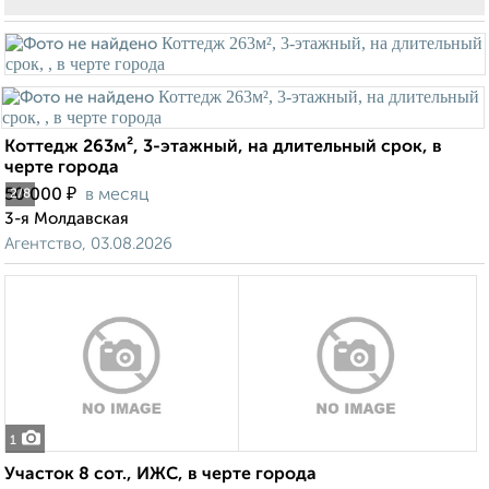
Коттедж 263м², 3-этажный, на длительный срок, в
черте города
₽
50 000
в месяц
2
/8
3-я Молдавская
Агентство, 03.08.2026
1
Участок 8 сот., ИЖС, в черте города