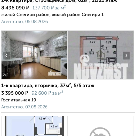
2-к квартира, строящийся дом, 62м², 11/21 этаж
₽
₽
8 496 090
137 700
за м²
жилой Снегири район, жилой район Снегири 1
Агентство, 05.08.2026
‹
›
2
/2
1-к квартира, вторичка, 37м², 5/5 этаж
₽
₽
3 395 000
92 600
за м²
Госпитальная 19
Агентство, 07.08.2026