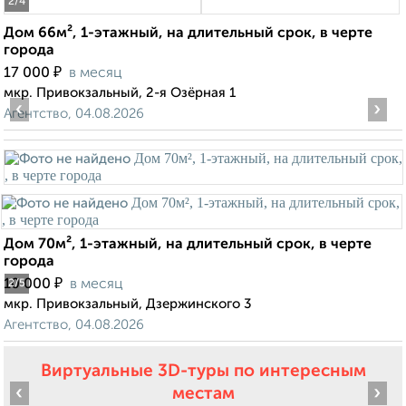
2
/4
Дом 66м², 1-этажный, на длительный срок, в черте
города
₽
17 000
в месяц
мкр. Привокзальный, 2-я Озёрная 1
‹
›
Агентство, 04.08.2026
Дом 70м², 1-этажный, на длительный срок, в черте
города
₽
10 000
в месяц
2
/5
мкр. Привокзальный, Дзержинского 3
Агентство, 04.08.2026
Виртуальные 3D-туры по интересным
‹
›
местам