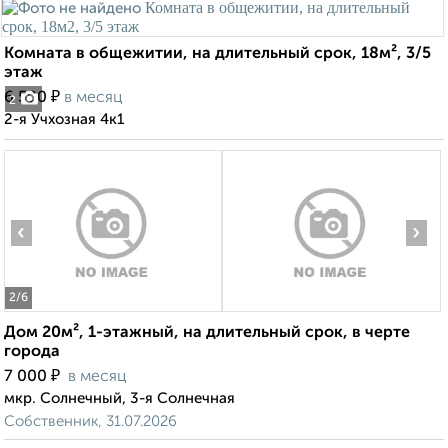
Комната в общежитии, на длительный срок, 18м², 3/5
этаж
₽
6 500
в месяц
2
2-я Учхозная 4к1
‹
›
2
/6
Дом 20м², 1-этажный, на длительный срок, в черте
города
₽
7 000
в месяц
мкр. Солнечный, 3-я Солнечная
Собственник, 31.07.2026