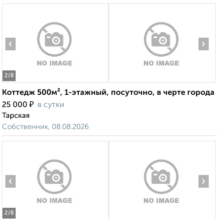
‹
›
2
/8
Коттедж 500м², 1-этажный, посуточно, в черте города
₽
25 000
в сутки
Тарская
Собственник, 08.08.2026
‹
›
2
/8