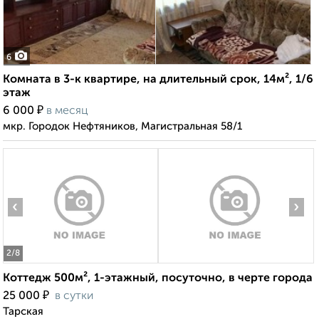
6
Комната в 3-к квартире, на длительный срок, 14м², 1/6
этаж
₽
6 000
в месяц
мкр. Городок Нефтяников, Магистральная 58/1
‹
›
2
/8
Коттедж 500м², 1-этажный, посуточно, в черте города
₽
25 000
в сутки
Тарская