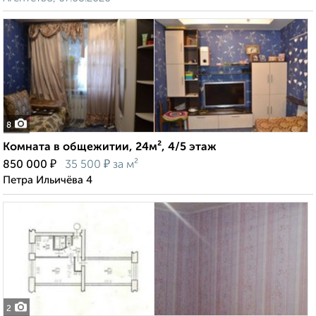
8
Комната в общежитии, 24м², 4/5 этаж
₽
₽
850 000
35 500
за м²
Петра Ильичёва 4
2