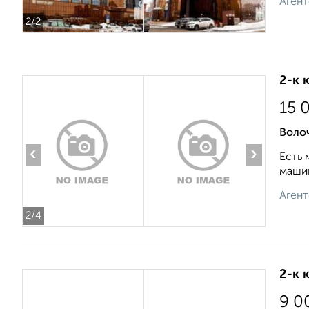
Агент
2
/2
2-к 
15 
Волоч
‹
›
Есть 
машин
Агент
2
/4
2-к 
9 0