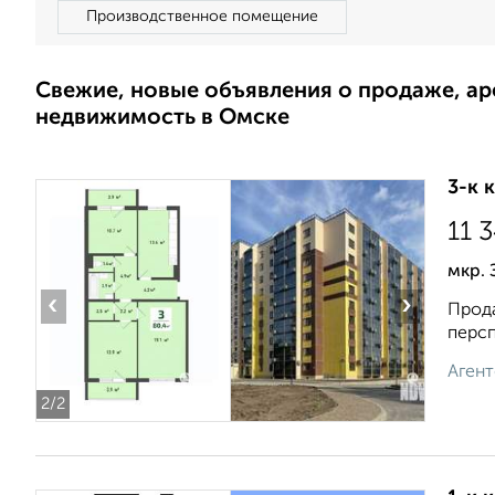
Производственное помещение
Свежие, новые объявления о продаже, а
недвижимость в Омске
3-к 
11 
мкр. 
‹
›
Прода
персп
Агент
2
/2