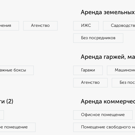
Аренда земельных 
чения
Агенство
ИЖС
Садоводст
Без посредников
Аренда гаржей, м
ражные боксы
Гаражи
Машиноме
Агенство
Без по
 (2)
Аренда коммерчес
Офисное помещение
ое помещение
Помещение свободного н