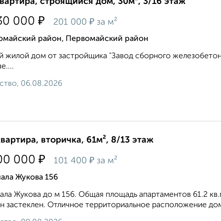
квартира, строящийся дом, 30м², 3/16 этаж
₽
30 000
₽
201 000
за м²
омайский район, Первомайский район
 жилой дом от застройщика "Завод сборного железобетона
....
ство, 06.08.2026
квартира, вторичка, 61м², 8/13 этаж
₽
00 000
₽
101 400
за м²
ала Жукова 156
ла Жукова до м 156. Общая площадь апартаментов 61.2 кв.
н застеклен. Отличное территориальное расположение дом