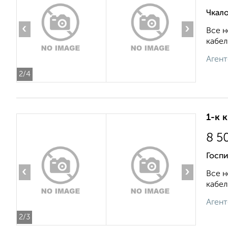
Чкало
‹
›
Все н
кабел
Агент
2
/4
1-к 
8 5
Госпи
‹
›
Все н
кабел
Агент
2
/3