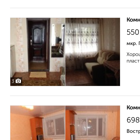
Комн
550
мкр. 
Хорош
пласт
3
Комн
698
Вост