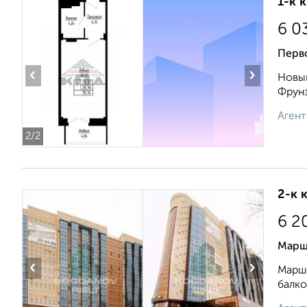
1-к 
6 0
Перв
‹
›
Новый
Фрунзе
Агент
2
/2
2-к 
6 2
Марш
‹
›
Марша
балко