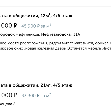
ата в общежитии, 12м², 4/5 этаж
₽
 000
₽
45 900
за м²
Городок Нефтяников, Нефтезаводская 31А
ее место расположения, рядом много магазинов, социальн
иковое окно ,новая железная дверь Останется мебель .Чиста
ата в общежитии, 21м², 4/5 этаж
₽
 000
₽
33 300
за м²
рецова 2