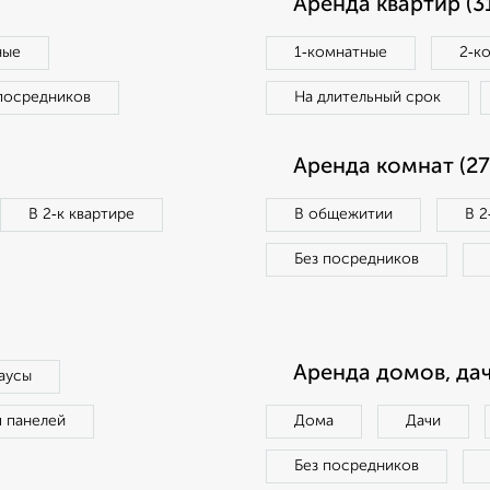
Аренда квартир (3
ные
1‑комнатные
2‑к
посредников
На длительный срок
Аренда комнат (27
В 2‑к квартире
В общежитии
В 2
Без посредников
Аренда домов, дач
аусы
п панелей
Дома
Дачи
Без посредников