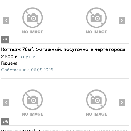
‹
›
2
/6
Коттедж 70м², 1-этажный, посуточно, в черте города
₽
2 500
в сутки
Герцена
Собственник, 06.08.2026
‹
›
2
/8