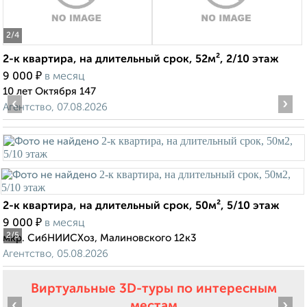
2
/4
2-к квартира, на длительный срок, 52м², 2/10 этаж
₽
9 000
в месяц
10 лет Октября 147
‹
›
Агентство, 07.08.2026
2-к квартира, на длительный срок, 50м², 5/10 этаж
₽
9 000
в месяц
2
/5
мкр. СибНИИСХоз, Малиновского 12к3
Агентство, 05.08.2026
Виртуальные 3D-туры по интересным
‹
›
местам