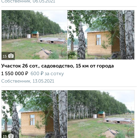
Собственник, 06.05.2021
15
Участок 26 сот., садоводство, 15 км от города
₽
₽
1 550 000
600
за сотку
Собственник, 13.05.2021
15