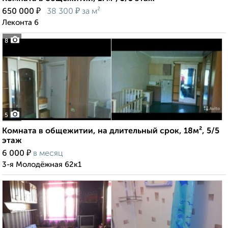
₽
₽
650 000
38 300
за м²
Леконта 6
8
5
Комната в общежитии, на длительный срок, 18м², 5/5
этаж
₽
6 000
в месяц
3-я Молодёжная 62к1