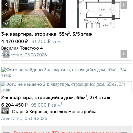
‹
›
2
/2
3-к квартира, вторичка, 55м², 3/5 этаж
₽
₽
4 470 000
81 300
за м²
Василия Товстухо 4
‹
›
Агентство, 03.08.2026
2-к квартира, строящийся дом, 65м², 3/4 этаж
₽
₽
6 204 450
95 000
за м²
2
/7
мкр. Старый Кировск, посёлок Новостройка
Агентство, 06.08.2026