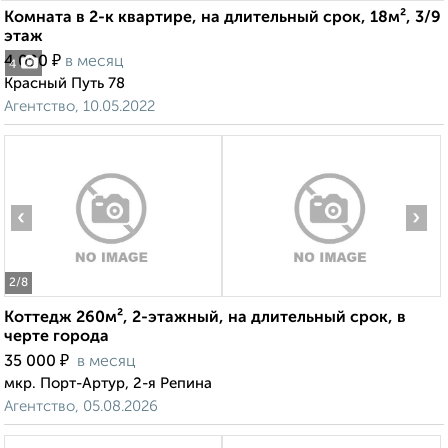
Комната в 2-к квартире, на длительный срок, 18м², 3/9
этаж
₽
4 000
в месяц
4
Красный Путь 78
Агентство, 10.05.2022
‹
›
2
/8
Коттедж 260м², 2-этажный, на длительный срок, в
черте города
₽
35 000
в месяц
мкр. Порт-Артур, 2-я Репина
Агентство, 05.08.2026