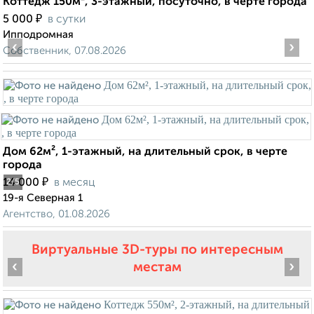
Коттедж 150м², 3-этажный, посуточно, в черте города
₽
5 000
в сутки
Ипподромная
‹
›
Собственник, 07.08.2026
Дом 62м², 1-этажный, на длительный срок, в черте
города
₽
14 000
в месяц
2
/5
19-я Северная 1
Агентство, 01.08.2026
Виртуальные 3D-туры по интересным
‹
›
местам