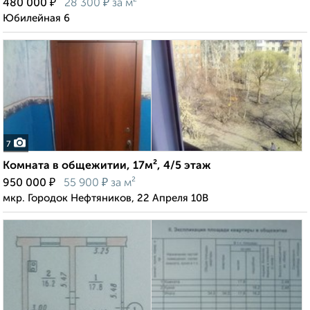
₽
₽
480 000
28 300
за м²
Юбилейная 6
7
Комната в общежитии, 17м², 4/5 этаж
₽
₽
950 000
55 900
за м²
мкр. Городок Нефтяников, 22 Апреля 10В