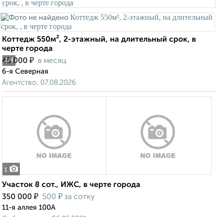
Коттедж 550м², 2-этажный, на длительный срок, в
черте города
₽
45 000
в месяц
2
/4
6-я Северная
Агентство, 07.08.2026
1
Участок 8 сот., ИЖС, в черте города
₽
₽
350 000
500
за сотку
11-я аллея 100А