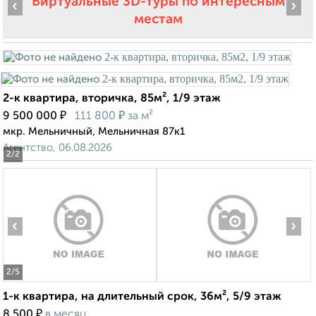
Виртуальные 3D-туры по интересным
‹
›
местам
2-к квартира, вторичка, 85м², 1/9 этаж
₽
₽
9 500 000
111 800
за м²
мкр. Мельничный, Мельничная 87к1
Агентство, 06.08.2026
2
/2
‹
›
2
/5
1-к квартира, на длительный срок, 36м², 5/9 этаж
₽
8 500
в месяц